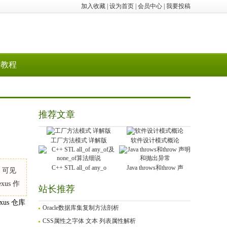
加入收藏
|
设为首页
|
会员中心
|
我要投稿
教程
推荐文章
工厂方法模式 详解版
软件设计模式概论
C++ STL all_of any_o
Java throws和throw 声
，可见
us 作
站长推荐
us 仓库
Oracle数据库集复制方法剖析
CSS属性之字体 文本 列表属性解析