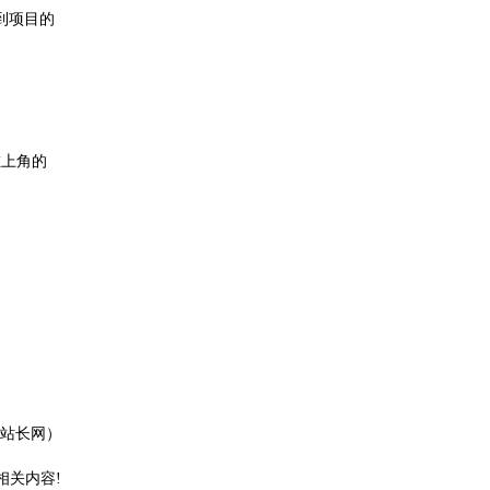
到项目的
左上角的
站长网）
相关内容!