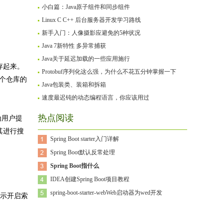
小白篇：Java原子组件和同步组件
Linux C C++ 后台服务器开发学习路线
新手入门：人像摄影应避免的5种状况
Java 7新特性 多异常捕获
Java关于延迟加载的一些应用施行
保存起来。
Protobuf序列化这么强，为什么不花五分钟掌握一下
放各个仓库的
Java包装类、装箱和拆箱
速度最迟钝的动态编程语言，你应该用过
热点阅读
为用户提
其进行搜
Spring Boot starter入门详解
Spring Boot默认反常处理
Spring Boot指什么
IDEA创建Spring Boot项目教程
spring-boot-starter-webWeb启动器为wed开发
 表示开启索