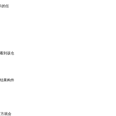
所示的任
可以看到该仓
出结果构件
下方就会