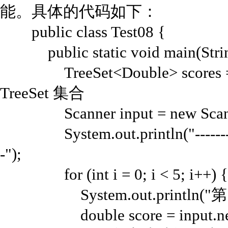
能。具体的代码如下：
public class Test08 {
public static void main(String
TreeSet<Double> scores = ne
TreeSet 集合
Scanner input = new Scanne
System.out.println("------
-");
for (int i = 0; i < 5; i++) {
System.out.println("第" +
double score = input.next