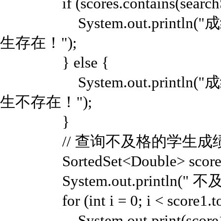
if (scores.contains(searchSc
System.out.println("成绩为：
生存在！");
} else {
System.out.println("成绩为：
生不存在！");
}
// 查询不及格的学生成
SortedSet<Double> score1 = 
System.out.println(" 
for (int i = 0; i < score1.toAr
System.out.print(score1.toAr