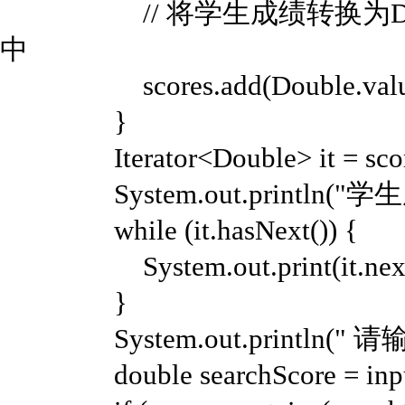
// 将学生成绩转换为Doubl
中
scores.add(Double.valueOf
}
Iterator<Double> it = scores.
System.out.println(
while (it.hasNext()) {
System.out.print(it.next() 
}
System.out.println("
double searchScore = input.