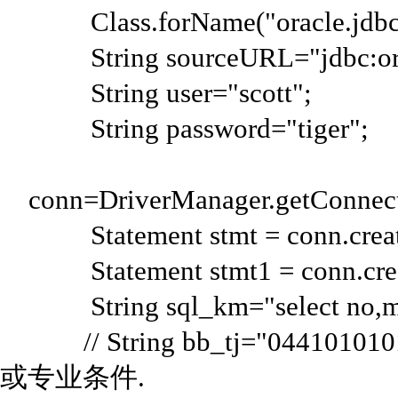
Class.forName("oracle.jdbc.dr
String sourceURL="jdbc:oracle
String user="scott";
String password="tiger";
conn=DriverManager.getConnecti
Statement stmt = conn.create
Statement stmt1 = conn.creat
String sql_km="select no,mc
// String bb_tj="0441
或专业条件.