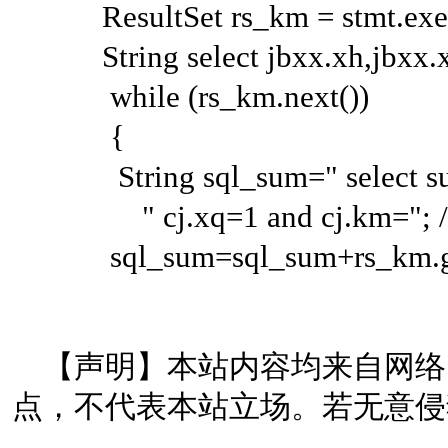
ResultSet rs_km = stmt.execu
String select jbxx.xh,jbxx.x
while (rs_km.next())
{
String sql_sum=" select sum(c
" cj.xq=1 and cj.km
sql_sum=sql_sum+rs_km.g
【声明】本站内容均来自网络
点，不代表本站立场。若无意侵